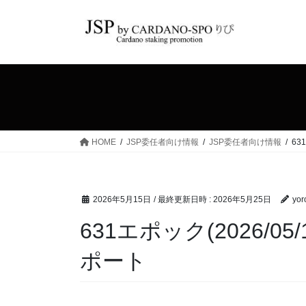
コ
ナ
ン
ビ
テ
ゲ
ン
ー
ツ
シ
へ
ョ
ス
ン
キ
に
ッ
移
HOME
JSP委任者向け情報
JSP委任者向け情報
63
プ
動
2026年5月15日
/ 最終更新日時 :
2026年5月25日
yor
631エポック(2026/05/1
ポート