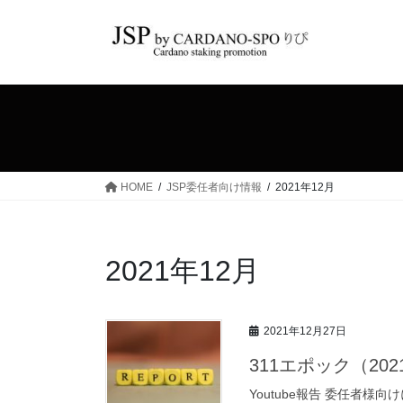
コ
ナ
ン
ビ
テ
ゲ
ン
ー
ツ
シ
へ
ョ
ス
ン
キ
に
ッ
移
HOME
JSP委任者向け情報
2021年12月
プ
動
2021年12月
2021年12月27日
311エポック（2021
Youtube報告 委任者様