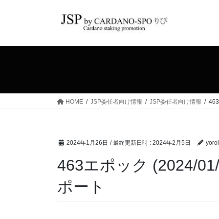
コ
ナ
ン
ビ
テ
ゲ
ン
ー
ツ
シ
へ
ョ
ス
ン
キ
に
ッ
移
HOME
JSP委任者向け情報
JSP委任者向け情報
46
プ
動
2024年1月26日
/ 最終更新日時 :
2024年2月5日
yoro
463エポック (2024/01/
ポート