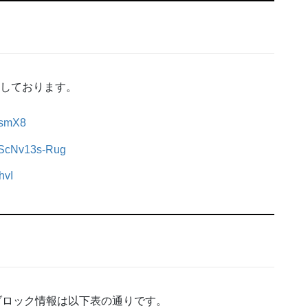
信しております。
osmX8
e/ScNv13s-Rug
hvI
ブロック情報は以下表の通りです。