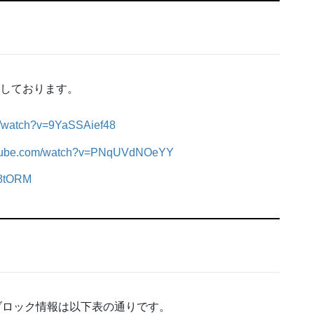
信しております。
m/watch?v=9YaSSAief48
outube.com/watch?v=PNqUVdNOeYY
48tORM
ブロック情報は以下表の通りです。