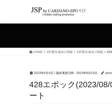
コ
ナ
ン
ビ
テ
ゲ
ン
ー
ツ
シ
へ
ョ
ス
ン
キ
に
ッ
移
HOME
JSP委任者向け情報
JSP委任者向け情報
42
プ
動
2023年8月4日
/ 最終更新日時 :
2023年8月14日
yoro
428エポック(2023/08/
ート