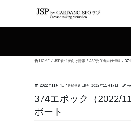
コ
ナ
ン
ビ
テ
ゲ
ン
ー
ツ
シ
へ
ョ
ス
ン
キ
に
ッ
移
HOME
JSP委任者向け情報
JSP委任者向け情報
37
プ
動
2022年11月7日
/ 最終更新日時 :
2022年11月17日
yo
374エポック（2022/11
ポート