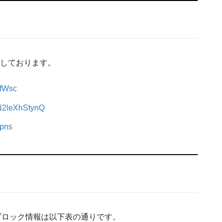
信しております。
wfWsc
e/N2leXhStynQ
Kpns
ブロック情報は以下表の通りです。