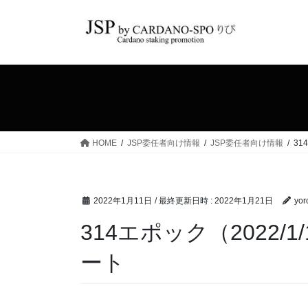
コ
ナ
ン
ビ
テ
ゲ
ン
ー
ツ
シ
へ
ョ
ス
ン
キ
に
ッ
移
HOME
JSP委任者向け情報
JSP委任者向け情報
31
プ
動
2022年1月11日
/ 最終更新日時 :
2022年1月21日
yor
314エポック（2022/1/
ート