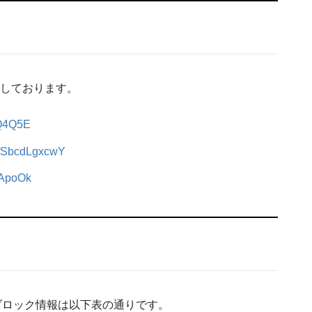
信しております。
9Q4Q5E
e/fSbcdLgxcwY
0ApoOk
ブロック情報は以下表の通りです。