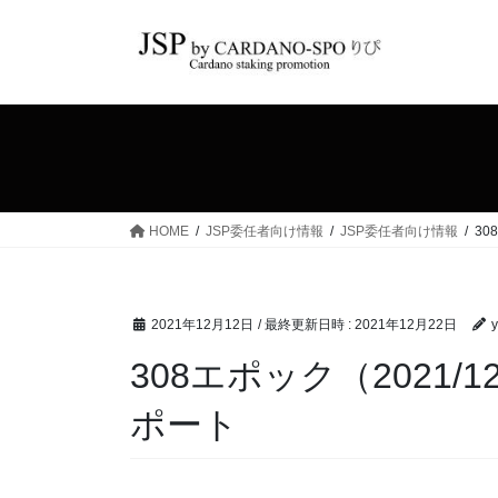
コ
ナ
ン
ビ
テ
ゲ
ン
ー
ツ
シ
へ
ョ
ス
ン
キ
に
ッ
移
HOME
JSP委任者向け情報
JSP委任者向け情報
30
プ
動
2021年12月12日
/ 最終更新日時 :
2021年12月22日
y
308エポック（2021/12
ポート