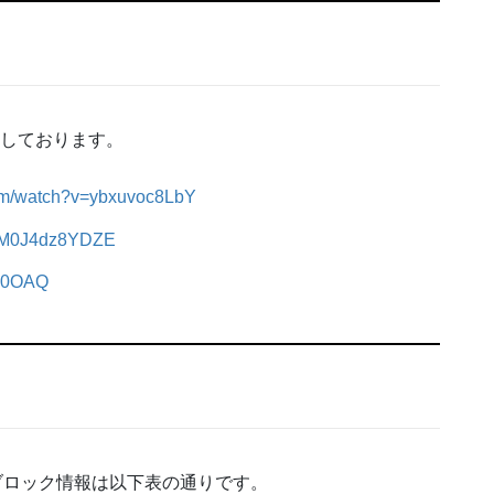
信しております。
com/watch?v=ybxuvoc8LbY
be/M0J4dz8YDZE
D00OAQ
ブロック情報は以下表の通りです。